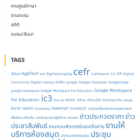
งานศูนย์ภาษา
งานอบรม
สถิติ
อบรม/สัมนา
TAGS
cefr
AppTech
365a3
arit
BigCleaningDay
Conference
CU-TEP
Digital
Community
Digital Literacy
EdPEx
google
Google Classroom
Google Keep
Google Workspace
google workspace
Google Workspace For Education
ic3
For Education.
line oa
MOOC
office
office365
Premiere Pro
recap
RECEP
SMART University
SRARITNET
thaiMOOC
การขับเคลื่อนโครงการยุทธศาสตร์
ข่าวประกวดราคา
ข่าว
เพื่อพัฒนาท้องถิ่น
การประชุมเชิงปฏิบัติการ
กิจกรรม
งานให้
ประชาสัมพันธ์
งานคอมพิวเตอร์และครือข่าย
บริการห้องสมุด
ประชุม
นักสำรวจดิจิทัลรุ่นใหม่