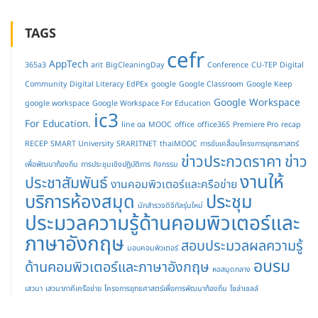
TAGS
cefr
AppTech
365a3
arit
BigCleaningDay
Conference
CU-TEP
Digital
Community
Digital Literacy
EdPEx
google
Google Classroom
Google Keep
Google Workspace
google workspace
Google Workspace For Education
ic3
For Education.
line oa
MOOC
office
office365
Premiere Pro
recap
RECEP
SMART University
SRARITNET
thaiMOOC
การขับเคลื่อนโครงการยุทธศาสตร์
ข่าวประกวดราคา
ข่าว
เพื่อพัฒนาท้องถิ่น
การประชุมเชิงปฏิบัติการ
กิจกรรม
งานให้
ประชาสัมพันธ์
งานคอมพิวเตอร์และครือข่าย
บริการห้องสมุด
ประชุม
นักสำรวจดิจิทัลรุ่นใหม่
ประมวลความรู้ด้านคอมพิวเตอร์และ
ภาษาอังกฤษ
สอบประมวลผลความรู้
มอบคอมพิวเตอร์
อบรม
ด้านคอมพิวเตอร์และภาษาอังกฤษ
หอสมุดกลาง
เสวนา
เสวนาภาคีเครือข่าย
โครงการยุทธศาสตร์เพื่อการพัฒนาท้องถิ่น
โซล่าเซลล์