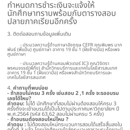
กำหนดการชำระเงินจะแจ้งให้
นักศึกษาทราบพร้อมกับตารางสอบ
ปลายภาคเรียนอีกครั้ง
3. ติดต่อสอบถามข้อมูลเพิ่มเติม
- ประมวลความรู้ด้านภาษาอังกฤษ CEFR คุณพิมพร มาก
พันธ์ (พี่แป้น) ศูนย์ภาษา อาคาร 19 ชั้น 1 (ฝั่งซ้ายมือ) หรือเพจ
ศูนย์ภาษา
- ประมวลความรู้ด้านคอมพิวเตอร์ IC3 คุณวิจิตรา
พรหมจรรย์(พี่กุ้ง) สำนักวิทยบริการและเทคโนโลยีสารสนเทศ
อาคาร 19 ชั้น 1 (ฝั่งขวามือ) หรือเพจสำนักวิทยบริการและ
เทคโนโลยีสารสนเทศ
4.
คำถามที่พบบ่อย
- ถ้าสอบไม่ครบ 3 ครั้ง เช่นสอบ 2 ,1 ครั้ง จะรออบรม
เลยได้ไหม?
คำตอบ:
ไม่ได้ นักศึกษาที่สอบไม่ผ่านต้องสอบให้ครบ 3
ครั้งถึงจะเข้าอบรมได้เป็นไปตามประกาศมหาวิทยาลัยฯ ปี
พ.ศ.2564 (รหัส 63,62 สอบไม่ผ่านครบ 5 ครั้ง)
-
ถ้าอบรมต้องสอบใหม่ไหม ?
คำตอบ :
ไม่ต้องสอบใหม่กระบวนการสอบได้เสร็จสิ้นลงใน
ครั้งที่ 3 แล้ว โดยนักศึกษาเข้าสู่กระบวนการอบรมโดยจะมี