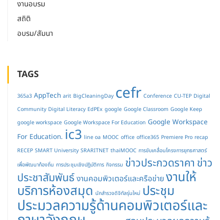
งานอบรม
สถิติ
อบรม/สัมนา
TAGS
cefr
AppTech
365a3
arit
BigCleaningDay
Conference
CU-TEP
Digital
Community
Digital Literacy
EdPEx
google
Google Classroom
Google Keep
Google Workspace
google workspace
Google Workspace For Education
ic3
For Education.
line oa
MOOC
office
office365
Premiere Pro
recap
RECEP
SMART University
SRARITNET
thaiMOOC
การขับเคลื่อนโครงการยุทธศาสตร์
ข่าวประกวดราคา
ข่าว
เพื่อพัฒนาท้องถิ่น
การประชุมเชิงปฏิบัติการ
กิจกรรม
งานให้
ประชาสัมพันธ์
งานคอมพิวเตอร์และครือข่าย
บริการห้องสมุด
ประชุม
นักสำรวจดิจิทัลรุ่นใหม่
ประมวลความรู้ด้านคอมพิวเตอร์และ