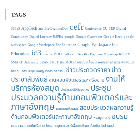
TAGS
cefr
AppTech
365a3
arit
BigCleaningDay
Conference
CU-TEP
Digital
Community
Digital Literacy
EdPEx
google
Google Classroom
Google Keep
google
Google Workspace For
workspace
Google Workspace For Education
ic3
Education.
line oa
MOOC
office
office365
Premiere Pro
recap
RECEP
SMART University
SRARITNET
thaiMOOC
การขับเคลื่อนโครงการยุทธศาสตร์เพื่อพัฒนา
ข่าวประกวดราคา
ข่าว
ท้องถิ่น
การประชุมเชิงปฏิบัติการ
กิจกรรม
งานให้
ประชาสัมพันธ์
งานคอมพิวเตอร์และครือข่าย
บริการห้องสมุด
ประชุม
นักสำรวจดิจิทัลรุ่นใหม่
ประมวลความรู้ด้านคอมพิวเตอร์และ
ภาษาอังกฤษ
สอบประมวลผลความรู้
มอบคอมพิวเตอร์
อบรม
ด้านคอมพิวเตอร์และภาษาอังกฤษ
หอสมุดกลาง
เสวนา
เสวนาภาคีเครือข่าย
โครงการยุทธศาสตร์เพื่อการพัฒนาท้องถิ่น
โซล่าเซลล์