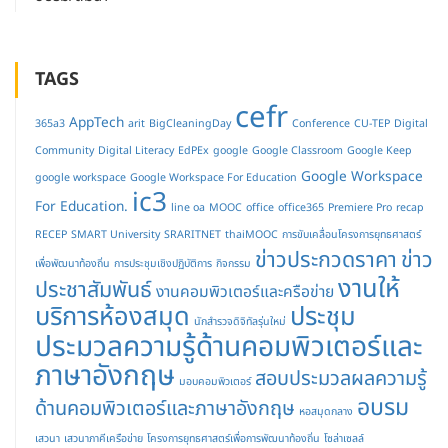
TAGS
cefr
AppTech
365a3
arit
BigCleaningDay
Conference
CU-TEP
Digital
Community
Digital Literacy
EdPEx
google
Google Classroom
Google Keep
Google Workspace
google workspace
Google Workspace For Education
ic3
For Education.
line oa
MOOC
office
office365
Premiere Pro
recap
RECEP
SMART University
SRARITNET
thaiMOOC
การขับเคลื่อนโครงการยุทธศาสตร์
ข่าวประกวดราคา
ข่าว
เพื่อพัฒนาท้องถิ่น
การประชุมเชิงปฏิบัติการ
กิจกรรม
งานให้
ประชาสัมพันธ์
งานคอมพิวเตอร์และครือข่าย
บริการห้องสมุด
ประชุม
นักสำรวจดิจิทัลรุ่นใหม่
ประมวลความรู้ด้านคอมพิวเตอร์และ
ภาษาอังกฤษ
สอบประมวลผลความรู้
มอบคอมพิวเตอร์
อบรม
ด้านคอมพิวเตอร์และภาษาอังกฤษ
หอสมุดกลาง
เสวนา
เสวนาภาคีเครือข่าย
โครงการยุทธศาสตร์เพื่อการพัฒนาท้องถิ่น
โซล่าเซลล์