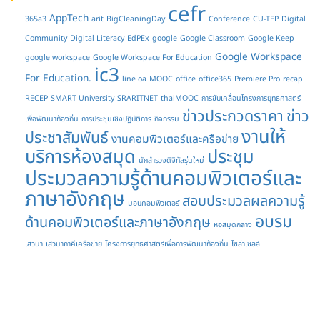
cefr
AppTech
365a3
arit
BigCleaningDay
Conference
CU-TEP
Digital
Community
Digital Literacy
EdPEx
google
Google Classroom
Google Keep
Google Workspace
google workspace
Google Workspace For Education
ic3
For Education.
line oa
MOOC
office
office365
Premiere Pro
recap
RECEP
SMART University
SRARITNET
thaiMOOC
การขับเคลื่อนโครงการยุทธศาสตร์
ข่าวประกวดราคา
ข่าว
เพื่อพัฒนาท้องถิ่น
การประชุมเชิงปฏิบัติการ
กิจกรรม
งานให้
ประชาสัมพันธ์
งานคอมพิวเตอร์และครือข่าย
บริการห้องสมุด
ประชุม
นักสำรวจดิจิทัลรุ่นใหม่
ประมวลความรู้ด้านคอมพิวเตอร์และ
ภาษาอังกฤษ
สอบประมวลผลความรู้
มอบคอมพิวเตอร์
อบรม
ด้านคอมพิวเตอร์และภาษาอังกฤษ
หอสมุดกลาง
เสวนา
เสวนาภาคีเครือข่าย
โครงการยุทธศาสตร์เพื่อการพัฒนาท้องถิ่น
โซล่าเซลล์