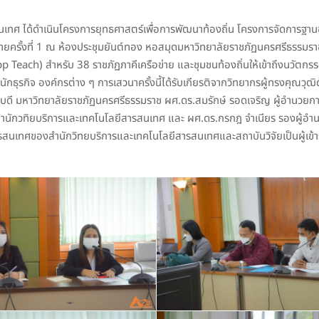
นเทศ ได้ดำเนินโครงการยุทธศาสตร์เพื่อการพัฒนาท้องถิ่น โครงการจัดการฐาน
ายครั้งที่ 1 ณ ห้องประชุมยันต์ทอง หอสมุดมหาวิทยาลัยราชภัฏนครศรีธรรมราช 
each) สำหรับ 38 ราชภัฏภาคีเครือข่าย และชุมชนท้องถิ่นให้เข้าถึงนวัตกร
กธุรกิจ องค์กรต่าง ๆ การเสวนาครั้งนี้ได้รับเกียรติจากวิทยากรผู้ทรงคุณวุฒิ
การบดี มหาวิทยาลัยราชภัฏนครศรีธรรมราช ผศ.ดร.สมรักษ์ รอดเจริญ ผู้อำนวยก
รสำนักวทิยบริการและเทคโนโลยีสารสนเทศ และ ผศ.ดร.กรกฎ จำเนียร รองผู้อำ
ารสนเทศของสำนักวิทยบริการและเทคโนโลยีสารสนเทศและสถาบันวิจัยเป็นผู้เข้า