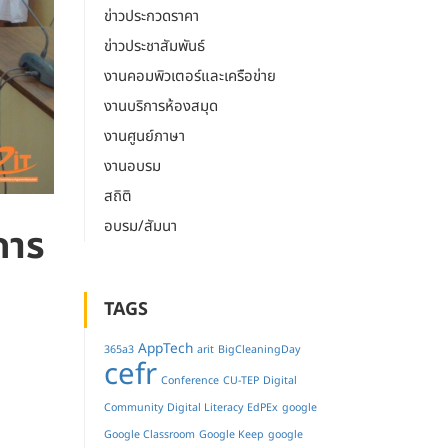
ข่าวประกวดราคา
ข่าวประชาสัมพันธ์
งานคอมพิวเตอร์และเครือข่าย
งานบริการห้องสมุด
งานศูนย์ภาษา
งานอบรม
สถิติ
อบรม/สัมนา
การ
TAGS
AppTech
365a3
arit
BigCleaningDay
cefr
Conference
CU-TEP
Digital
Community
Digital Literacy
EdPEx
google
Google Classroom
Google Keep
google