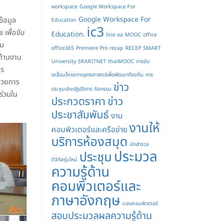
workspace
Google Workspace For
Google Workspace For
ข้อมูล
Education
ic3
เพื่อขับ
Education.
line oa
MOOC
office
รม
office365
Premiere Pro
recap
RECEP
SMART
ด้านงาน
University
SRARITNET
thaiMOOC
การขับ
าร
เคลื่อนโครงการยุทธศาสตร์เพื่อพัฒนาท้องถิ่น
การ
นวยการ
ข่าว
ประชุมเชิงปฏิบัติการ
กิจกรรม
ร่วมใน
ประกวดราคา
ข่าว
ประชาสัมพันธ์
งาน
งานให้
คอมพิวเตอร์และครือข่าย
บริการห้องสมุด
นักสำรวจ
ประมวล
ประชุม
ดิจิทัลรุ่นใหม่
ความรู้ด้าน
คอมพิวเตอร์และ
ภาษาอังกฤษ
มอบคอมพิวเตอร์
สอบประมวลผลความรู้ด้าน