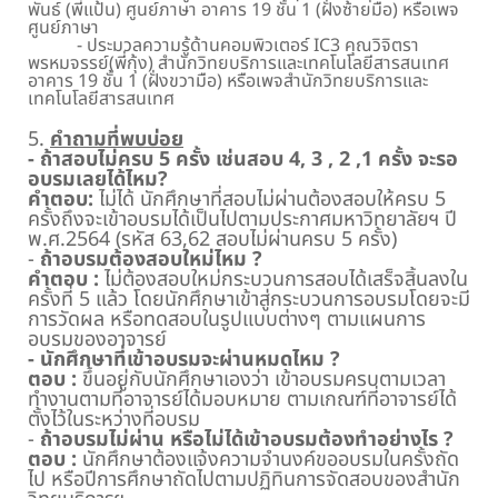
พันธ์ (พี่แป้น) ศูนย์ภาษา อาคาร 19 ชั้น 1 (ฝั่งซ้ายมือ) หรือเพจ
ศูนย์ภาษา
- ประมวลความรู้ด้านคอมพิวเตอร์ IC3 คุณวิจิตรา
พรหมจรรย์(พี่กุ้ง) สำนักวิทยบริการและเทคโนโลยีสารสนเทศ
อาคาร 19 ชั้น 1 (ฝั่งขวามือ) หรือเพจสำนักวิทยบริการและ
เทคโนโลยีสารสนเทศ
5.
คำถามที่พบบ่อย
- ถ้าสอบไม่ครบ 5 ครั้ง เช่นสอบ 4, 3 , 2 ,1 ครั้ง จะรอ
อบรมเลยได้ไหม?
คำตอบ:
ไม่ได้ นักศึกษาที่สอบไม่ผ่านต้องสอบให้ครบ 5
ครั้งถึงจะเข้าอบรมได้เป็นไปตามประกาศมหาวิทยาลัยฯ ปี
พ.ศ.2564 (รหัส 63,62 สอบไม่ผ่านครบ 5 ครั้ง)
-
ถ้าอบรมต้องสอบใหม่ไหม ?
คำตอบ :
ไม่ต้องสอบใหม่กระบวนการสอบได้เสร็จสิ้นลงใน
ครั้งที่ 5 แล้ว โดยนักศึกษาเข้าสู่กระบวนการอบรมโดยจะมี
การวัดผล หรือทดสอบในรูปแบบต่างๆ ตามแผนการ
อบรมของอาจารย์
- นักศึกษาที่เข้าอบรมจะผ่านหมดไหม ?
ตอบ :
ขึ้นอยู่กับนักศึกษาเองว่า เข้าอบรมครบตามเวลา
ทำงานตามที่อาจารย์ได้มอบหมาย ตามเกณฑ์ที่อาจารย์ได้
ตั้งไว้ในระหว่างที่อบรม
-
ถ้าอบรมไม่ผ่าน หรือไม่ได้เข้าอบรมต้องทำอย่างไร ?
ตอบ :
นักศึกษาต้องแจ้งความจำนงค์ขออบรมในครั้งถัด
ไป หรือปีการศึกษาถัดไปตามปฏิทินการจัดสอบของสำนัก