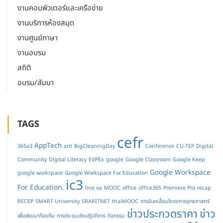
งานคอมพิวเตอร์และเครือข่าย
งานบริการห้องสมุด
งานศูนย์ภาษา
งานอบรม
สถิติ
อบรม/สัมนา
TAGS
cefr
AppTech
365a3
arit
BigCleaningDay
Conference
CU-TEP
Digital
Community
Digital Literacy
EdPEx
google
Google Classroom
Google Keep
Google Workspace
google workspace
Google Workspace For Education
ic3
For Education.
line oa
MOOC
office
office365
Premiere Pro
recap
RECEP
SMART University
SRARITNET
thaiMOOC
การขับเคลื่อนโครงการยุทธศาสตร์
ข่าวประกวดราคา
ข่าว
เพื่อพัฒนาท้องถิ่น
การประชุมเชิงปฏิบัติการ
กิจกรรม