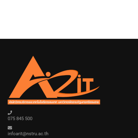
075 845 500
infoarit@nstru.ac.th