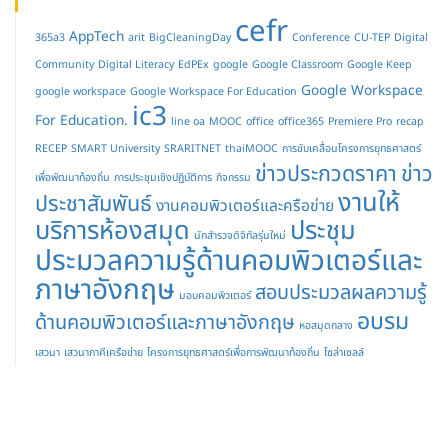
cefr
AppTech
365a3
arit
BigCleaningDay
Conference
CU-TEP
Digital
Community
Digital Literacy
EdPEx
google
Google Classroom
Google Keep
Google Workspace
google workspace
Google Workspace For Education
ic3
For Education.
line oa
MOOC
office
office365
Premiere Pro
recap
RECEP
SMART University
SRARITNET
thaiMOOC
การขับเคลื่อนโครงการยุทธศาสตร์
ข่าวประกวดราคา
ข่าว
เพื่อพัฒนาท้องถิ่น
การประชุมเชิงปฏิบัติการ
กิจกรรม
งานให้
ประชาสัมพันธ์
งานคอมพิวเตอร์และครือข่าย
บริการห้องสมุด
ประชุม
นักสำรวจดิจิทัลรุ่นใหม่
ประมวลความรู้ด้านคอมพิวเตอร์และ
ภาษาอังกฤษ
สอบประมวลผลความรู้
มอบคอมพิวเตอร์
อบรม
ด้านคอมพิวเตอร์และภาษาอังกฤษ
หอสมุดกลาง
เสวนา
เสวนาภาคีเครือข่าย
โครงการยุทธศาสตร์เพื่อการพัฒนาท้องถิ่น
โซล่าเซลล์