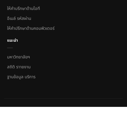
ให้คำบรึกษาด้านไอที
อีเมล์ รหัสผ่าน
ให้คำปรึกษาด้านคอมพิวเตอร์
แนะนำ
มหาวิทยาลัยฯ
สถิติ ราายงาน
ฐานข้อมูล บริการ
สำนักวิทยบริการและเทคโนโลยีสารสนเทศ
by
ARITNSTRU.
Powered
by ARIT NSTRU