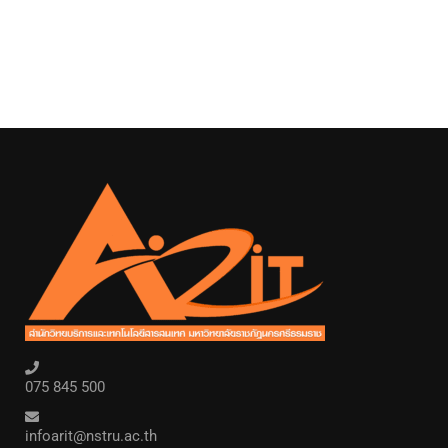
075 845 500
infoarit@nstru.ac.th