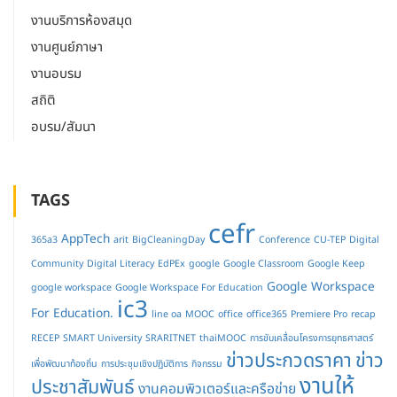
งานบริการห้องสมุด
งานศูนย์ภาษา
งานอบรม
สถิติ
อบรม/สัมนา
TAGS
cefr
AppTech
365a3
arit
BigCleaningDay
Conference
CU-TEP
Digital
Community
Digital Literacy
EdPEx
google
Google Classroom
Google Keep
Google Workspace
google workspace
Google Workspace For Education
ic3
For Education.
line oa
MOOC
office
office365
Premiere Pro
recap
RECEP
SMART University
SRARITNET
thaiMOOC
การขับเคลื่อนโครงการยุทธศาสตร์
ข่าวประกวดราคา
ข่าว
เพื่อพัฒนาท้องถิ่น
การประชุมเชิงปฏิบัติการ
กิจกรรม
งานให้
ประชาสัมพันธ์
งานคอมพิวเตอร์และครือข่าย