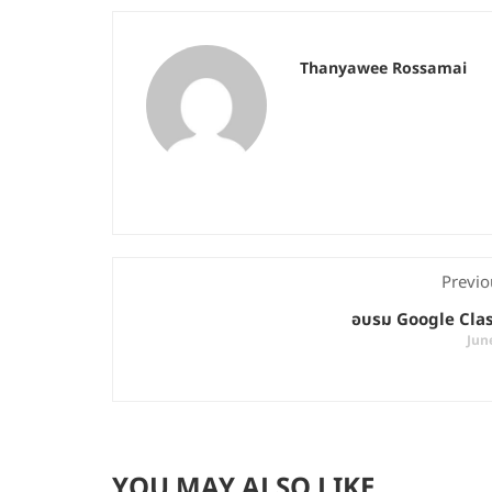
Thanyawee Rossamai
Previo
อบรม Google Cla
Jun
YOU MAY ALSO LIKE