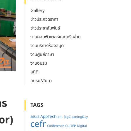
Gallery
ข่าวประกวดราคา
ข่าวประชาสัมพันธ์
งานคอมพิวเตอร์และเครือข่าย
งานบริการห้องสมุด
งานศูนย์ภาษา
งานอบรม
สถิติ
อบรม/สัมนา
าร
TAGS
or)
AppTech
365a3
arit
BigCleaningDay
cefr
Conference
CU-TEP
Digital