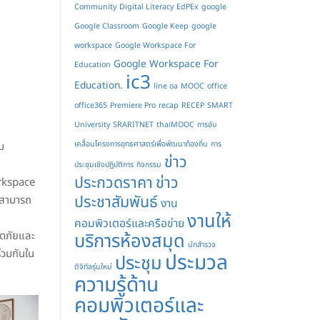
Community
Digital Literacy
EdPEx
google
Google Classroom
Google Keep
google
workspace
Google Workspace For
Google Workspace For
Education
ic3
Education.
line oa
MOOC
office
office365
Premiere Pro
recap
RECEP
SMART
University
SRARITNET
thaiMOOC
การขับ
ม
เคลื่อนโครงการยุทธศาสตร์เพื่อพัฒนาท้องถิ่น
การ
ข่าว
ประชุมเชิงปฏิบัติการ
กิจกรรม
ประกวดราคา
ข่าว
rkspace
ประชาสัมพันธ์
อสามารถ
งาน
งานให้
คอมพิวเตอร์และครือข่าย
อดภัยและ
บริการห้องสมุด
นักสำรวจ
่วมกันใน
ประมวล
ประชุม
ดิจิทัลรุ่นใหม่
ความรู้ด้าน
คอมพิวเตอร์และ