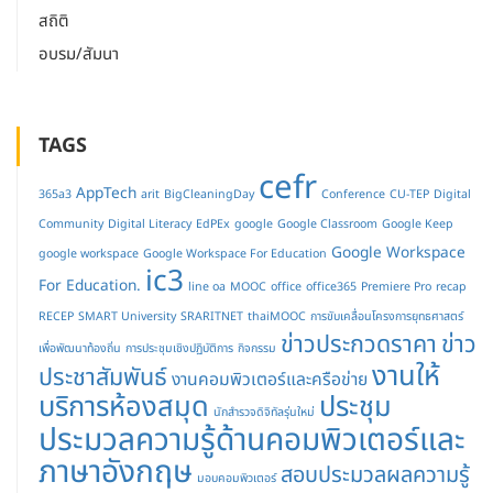
สถิติ
อบรม/สัมนา
TAGS
cefr
AppTech
365a3
arit
BigCleaningDay
Conference
CU-TEP
Digital
Community
Digital Literacy
EdPEx
google
Google Classroom
Google Keep
Google Workspace
google workspace
Google Workspace For Education
ic3
For Education.
line oa
MOOC
office
office365
Premiere Pro
recap
RECEP
SMART University
SRARITNET
thaiMOOC
การขับเคลื่อนโครงการยุทธศาสตร์
ข่าวประกวดราคา
ข่าว
เพื่อพัฒนาท้องถิ่น
การประชุมเชิงปฏิบัติการ
กิจกรรม
งานให้
ประชาสัมพันธ์
งานคอมพิวเตอร์และครือข่าย
บริการห้องสมุด
ประชุม
นักสำรวจดิจิทัลรุ่นใหม่
ประมวลความรู้ด้านคอมพิวเตอร์และ
ภาษาอังกฤษ
สอบประมวลผลความรู้
มอบคอมพิวเตอร์