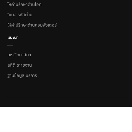
ให้คำบรึกษาด้านไอที
อีเมล์ รหัสผ่าน
ให้คำปรึกษาด้านคอมพิวเตอร์
แนะนำ
มหาวิทยาลัยฯ
สถิติ ราายงาน
ฐานข้อมูล บริการ
สำนักวิทยบริการและเทคโนโลยีสารสนเทศ
by
ARITNSTRU.
Powered
by ARIT NSTRU
XML sitemap
Html Sitemap
Terms of use
Policy