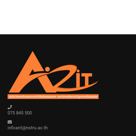
075 845 500
infoarit@nstru.ac.th