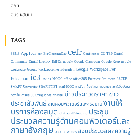
สถิติ
อบรม/สัมนา
TAGS
cefr
AppTech
365a3
arit
BigCleaningDay
Conference
CU-TEP
Digital
Community
Digital Literacy
EdPEx
google
Google Classroom
Google Keep
google
Google Workspace For
workspace
Google Workspace For Education
ic3
Education.
line oa
MOOC
office
office365
Premiere Pro
recap
RECEP
SMART University
SRARITNET
thaiMOOC
การขับเคลื่อนโครงการยุทธศาสตร์เพื่อพัฒนา
ข่าวประกวดราคา
ข่าว
ท้องถิ่น
การประชุมเชิงปฏิบัติการ
กิจกรรม
งานให้
ประชาสัมพันธ์
งานคอมพิวเตอร์และครือข่าย
บริการห้องสมุด
ประชุม
นักสำรวจดิจิทัลรุ่นใหม่
ประมวลความรู้ด้านคอมพิวเตอร์และ
ภาษาอังกฤษ
สอบประมวลผลความรู้
มอบคอมพิวเตอร์