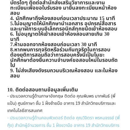
บัตรใดๆ ติดต่อสำนักส่งเสริมวิชาการและงาน
ทะเบียนเพื่อขอใบรับรอง มายื่นลงทะเบียนหน้าห้อง
สอบ
4. นักศึกษาถึงห้องสอบก่อนเวลาประมาณ 15 นาที
5.ไม่อนุญาตให้นักศึกษานำเอกสาร อุปกรณ์สื่อสาร
และนาฬิการะบบอิเล็กทรอนิกส์ทุกชนิดเข้าห้องสอบ
6. ไม่อนุญาตให้เข้าสอบเข้าห้องสอบสายเกิน 30
นาที
7.ห้ามออกจากห้องสอบก่อนเวลา 30 นาที
8.หากพบการทุจริตหรือร่วมกันทุจริตในการสอบ
ต้องยุติการสอบถือว่าการสอบครั้งนี้เป็นโมฆะ
นักศึกษาต้องยื่นความจำนงค์ขอสอบใหม่ในรอบถัด
ไป
9. ไม่ส่งเสียงดังรบกวนบริเวณห้องสอบ และในห้อง
สอบ
10
. ติดต่อสอบถามข้อมูลเพิ่มเติม
- ประมวลความรู้ด้านภาษาอังกฤษ ติดต่อ คุณพิมพร มากพันธ์ (พี่
แป้น) ศูนย์ภาษา ชั้น 1 ฝั่งซ้ายมือ อาคาร 19 สำนักวิทยบริการและ
เทคโนโลยีสารสนเทศ
- ประมวลความรู้ด้านคอมพิวเตอร์ ติดต่อ คุณวิจิตรา พรหมจรรย์ (พี่
กุ้ง) สำนักผู้อำนวยการ ชั้น 1 ฝั่งขวามือ อาคาร 19 สำนักวิทยบริการ