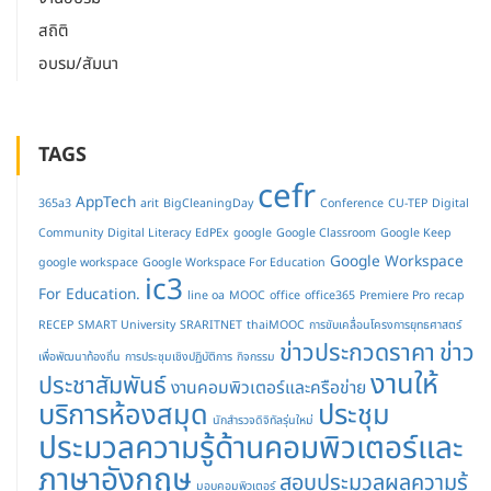
สถิติ
อบรม/สัมนา
TAGS
cefr
AppTech
365a3
arit
BigCleaningDay
Conference
CU-TEP
Digital
Community
Digital Literacy
EdPEx
google
Google Classroom
Google Keep
Google Workspace
google workspace
Google Workspace For Education
ic3
For Education.
line oa
MOOC
office
office365
Premiere Pro
recap
RECEP
SMART University
SRARITNET
thaiMOOC
การขับเคลื่อนโครงการยุทธศาสตร์
ข่าวประกวดราคา
ข่าว
เพื่อพัฒนาท้องถิ่น
การประชุมเชิงปฏิบัติการ
กิจกรรม
งานให้
ประชาสัมพันธ์
งานคอมพิวเตอร์และครือข่าย
บริการห้องสมุด
ประชุม
นักสำรวจดิจิทัลรุ่นใหม่
ประมวลความรู้ด้านคอมพิวเตอร์และ
ภาษาอังกฤษ
สอบประมวลผลความรู้
มอบคอมพิวเตอร์