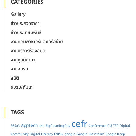
CATEGORIES
Gallery
ข่าวประกวดราคา
ข่าวประชาสัมพันธ์
งานคอมพิวเตอร์และเครือข่าย
งานบริการห้องสมุด
งานศูนย์ภาษา
งานอบรม
สถิติ
อบรม/สัมนา
TAGS
cefr
AppTech
365a3
arit
BigCleaningDay
Conference
CU-TEP
Digital
Community
Digital Literacy
EdPEx
google
Google Classroom
Google Keep