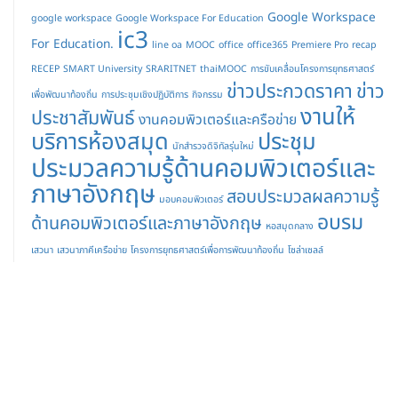
Google Workspace
google workspace
Google Workspace For Education
ic3
For Education.
line oa
MOOC
office
office365
Premiere Pro
recap
RECEP
SMART University
SRARITNET
thaiMOOC
การขับเคลื่อนโครงการยุทธศาสตร์
ข่าวประกวดราคา
ข่าว
เพื่อพัฒนาท้องถิ่น
การประชุมเชิงปฏิบัติการ
กิจกรรม
งานให้
ประชาสัมพันธ์
งานคอมพิวเตอร์และครือข่าย
บริการห้องสมุด
ประชุม
นักสำรวจดิจิทัลรุ่นใหม่
ประมวลความรู้ด้านคอมพิวเตอร์และ
ภาษาอังกฤษ
สอบประมวลผลความรู้
มอบคอมพิวเตอร์
อบรม
ด้านคอมพิวเตอร์และภาษาอังกฤษ
หอสมุดกลาง
เสวนา
เสวนาภาคีเครือข่าย
โครงการยุทธศาสตร์เพื่อการพัฒนาท้องถิ่น
โซล่าเซลล์